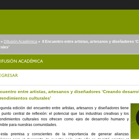
»
Difusión Académica
» II Encuentro entre artistas, artesanos y diseñadores ‘
rales’
nido
IFUSIÓN ACADÉMICA
EGRESAR
ncuentro entre artistas, artesanos y diseñadores ‘Creando desarrol
endimientos culturales’
gunda edición del encuentro entre artistas, artesanos y diseñadores tiene
punto central de reflexión: el potencial que las industrias creativas y los
endimientos culturales nos ofrecen como ejes de desarrollo humano y
nible para nuestras comunidades.
esta premisa y conscientes de la importancia de generar alianzas