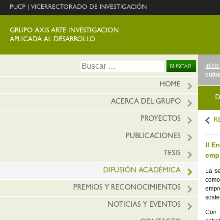
PUCP
|
VICERRECTORADO DE INVESTIGACIÓN
GRUPO AXIS ARTE INVESTIGACION
APLICADA AL DESARROLLO
Ir
Buscar:
Inicio
al
cultu
conte
HOME
D
ACERCA DEL GRUPO
PROYECTOS
R
PUBLICACIONES
II E
TESIS
empr
DIFUSIÓN ACADÉMICA
La se
como 
PREMIOS Y RECONOCIMIENTOS
empr
soste
NOTICIAS Y EVENTOS
Con 