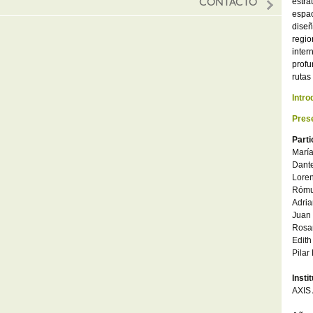
estra
CONTACTO
espa
diseñ
regi
inter
profu
rutas
Intr
Prese
Parti
María
Dante
Loren
Rómu
Adri
Juan 
Rosa
Edith
Pilar
Insti
AXIS