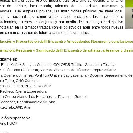
tégicas para el desarrollo de nuestro país, este año se decidió ampliar el
cio de debate, involucrando, además de los artistas, artesanos y
adores, a la empresa privada, las instituciones públicas de nivel local,
onal y nacional, así como a los académicos expertos nacionales e
nacionales, quienes en conjunto y por medio de un dialogo participativo
ndizaran en la temática tratada con el objetivo de abrir entre todos nuevas
 en común con visión de futuro a partir de nuestra cultura.
oducción y Presentación del II Encuentro Antecedentes Resumen y conclusione
ntación: Resumen y Significado del II Encuentro de artistas, artesanos y dise
cipante(s):
 Edith Muñoz Sanchez Agoturlib, COLOFAR Trujillo - Secretaria Técnica
 Julián Bravo Calderon, Asoc. de Artesanos de Túcume - Representante
a Guerrero Jiménez, Pontificia Universidad Javeriana - Docente Departamento de
lo Tijero, ONG Comunal
ana Chang Fon, PUCP - Docente
Pacheco, Sierra Exportadora
na Correa Álamo, Los Horcones de Túcume – Gerente
 Meneses, Coordinadora AXIS Arte
 Kukurelo, AXIS Arte
tución responsable:
 Arte PUCP