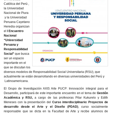
Católica del Perú ,
la Universidad
Nacional de Piura
y la Universidad
Peruana Cayetano
Heredia organizan
el
I Encuentro
Nacional
“Universidad
Peruana y
Responsabilidad
Social”
que
busca
ser un espacio
importante en el
que se discutan los
diversos modelos de Responsabilidad Social Universitaria (RSU), que
actualmente se están desarrollando en diversas universidades del Perú y
Latinoamericana.
El Grupo de Investigación AXIS Arte PUCP: Innovación integral para el
Desarrollo, participará de este importante encuentro en el tema de
Gestión
Académica y RSU,
a cargo de las profesoras Pilar Kukurelo y Edith
Meneses con la presentación del
Curso interdisciplinario: Proyectos de
desarrollo desde el Arte y el Diseño (PDAD)
, curso socialmente
responsable que se dicta en la Facultad de Arte y recibe alumnos de