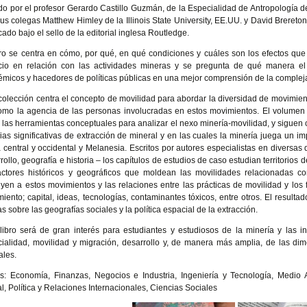
do por el profesor Gerardo Castillo Guzmán, de la
Especialidad de Antropología de 
us colegas Matthew Himley de la Illinois State University, EE.UU. y David Brereton
cado bajo el sello de la editorial inglesa Routledge.
bro se centra en cómo, por qué, en qué condiciones y cuáles son los efectos que 
cio en relación con las actividades mineras y se pregunta de qué manera el
micos y hacedores de políticas públicas en una mejor comprensión de la compleja 
colección centra el concepto de movilidad para abordar la diversidad de movimien
omo la agencia de las personas involucradas en estos movimientos. El volumen se
las herramientas conceptuales para analizar el nexo minería-movilidad, y siguen c
rias significativas de extracción de mineral y en las cuales la minería juega un im
a central y occidental y Melanesia. Escritos por autores especialistas en diversas
rollo, geografía e historia – los capítulos de estudios de caso estudian territorios
actores históricos y geográficos que moldean las movilidades relacionadas co
uyen a estos movimientos y las relaciones entre las prácticas de movilidad y los
iento; capital, ideas, tecnologías, contaminantes tóxicos, entre otros. El resul
as sobre las geografías sociales y la política espacial de la extracción.
libro será de gran interés para estudiantes y estudiosos de la minería y las indu
ialidad, movilidad y migración, desarrollo y, de manera más amplia, de las di
ales.
: Economía, Finanzas, Negocios e Industria, Ingeniería y Tecnología, Medio A
l, Política y Relaciones Internacionales, Ciencias Sociales