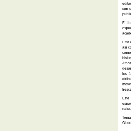
edita
con s
publi
El li
espa
acadé
Esta 
así c
como 
histo
Áfric
desar
los f
atrib
movim
fresc
Este 
espac
natur
Temas
Globa