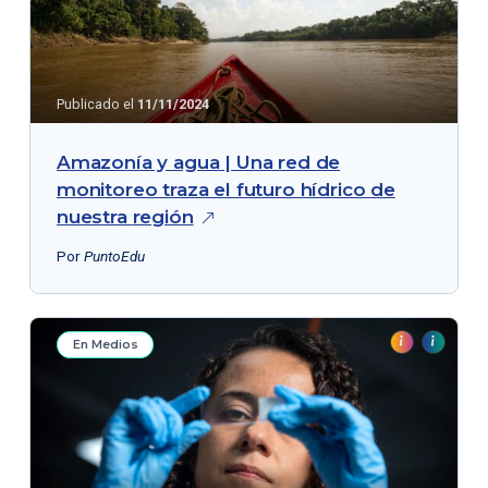
Publicado el
11/11/2024
Amazonía y agua | Una red de
monitoreo traza el futuro hídrico de
nuestra
región
Por
PuntoEdu
En Medios