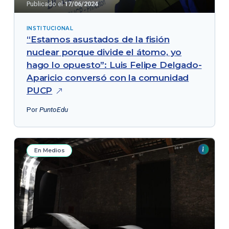
Publicado el
17/06/2024
INSTITUCIONAL
“Estamos asustados de la fisión
nuclear porque divide el átomo, yo
hago lo opuesto”: Luis Felipe Delgado-
Aparicio conversó con la comunidad
PUCP
Por
PuntoEdu
En Medios