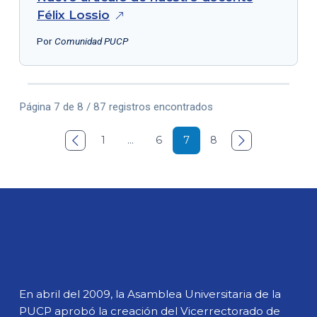
Félix
Lossio
Por
Comunidad PUCP
Página 7 de 8 / 87 registros encontrados

1
…
6
7
8

En abril del 2009, la Asamblea Universitaria de la
PUCP aprobó la creación del Vicerrectorado de