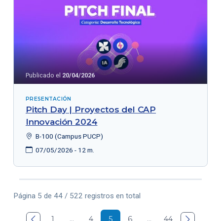
Publicado el
20/04/2026
PRESENTACIÓN
Pitch Day | Proyectos del CAP
Innovación 2024
B-100 (Campus PUCP)
07/05/2026 - 12 m.
Página 5 de 44 / 522 registros en total

1
…
4
5
6
…
44
