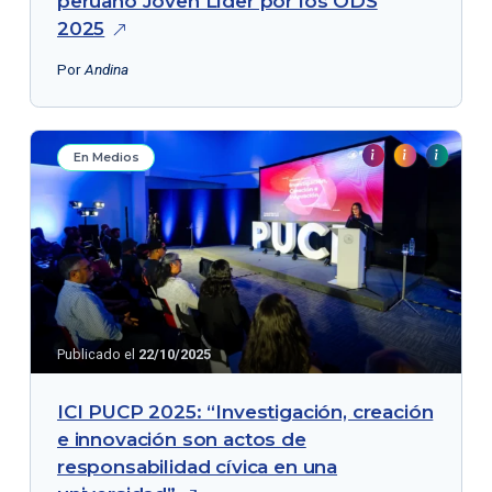
peruano Joven Líder por los ODS
2025
Por
Andina
En Medios
Publicado el
22/10/2025
ICI PUCP 2025: “Investigación, creación
e innovación son actos de
responsabilidad cívica en una