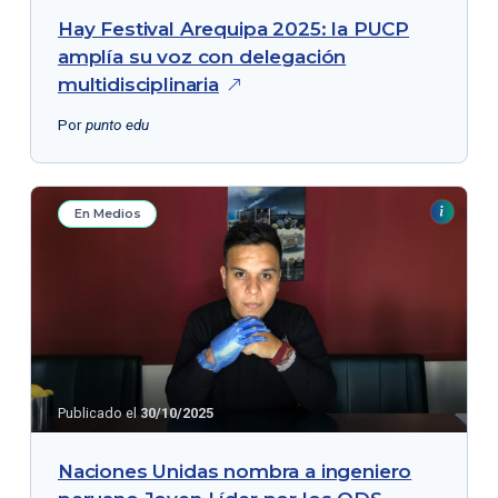
Hay Festival Arequipa 2025: la PUCP
amplía su voz con delegación
multidisciplinaria
Por
punto edu
En Medios
Publicado el
30/10/2025
Naciones Unidas nombra a ingeniero