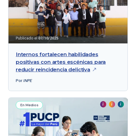
Publicado el
07/10/2025
Internos fortalecen habilidades
positivas con artes escénicas para
reducir reincidencia
delictiva
Por
INPE
En Medios