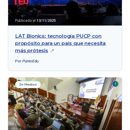
Publicado el
13/11/2025
LAT Bionics: tecnología PUCP con
propósito para un país que necesita
más
prótesis
Por
PuntoEdu
En Medios