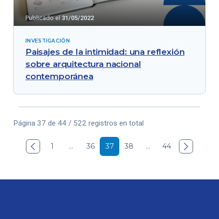
Publicado el
31/05/2022
INVESTIGACIÓN
Paisajes de la intimidad: una reflexión
sobre arquitectura nacional
contemporánea
Página 37 de 44 / 522 registros en total

1
…
36
37
38
…
44
