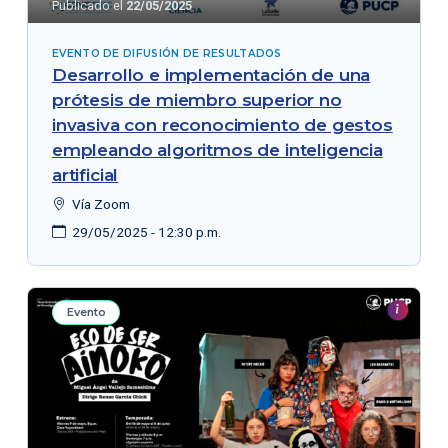
Publicado el
22/05/2025
EVENTO DE DIFUSIÓN DE RESULTADOS
Desarrollo e implementación de una
prótesis de miembro superior no
invasiva con reconocimiento de gestos
empleando algoritmos de inteligencia
artificial
Vía Zoom
29/05/2025 - 12:30 p.m.
Evento