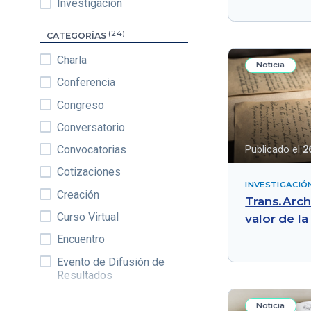
Investigación
(24)
CATEGORÍAS
Charla
Noticia
Conferencia
Congreso
Conversatorio
Convocatorias
Publicado el
2
Cotizaciones
INVESTIGACIÓ
Creación
Trans.Arch:
Curso Virtual
valor de l
Encuentro
Evento de Difusión de
Resultados
Exposición
Noticia