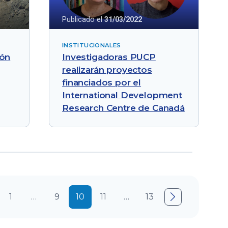
Publicado el
31/03/2022
INSTITUCIONALES
ión
Investigadoras PUCP
realizarán proyectos
financiados por el
International Development
Research Centre de Canadá
1
…
9
10
11
…
13
