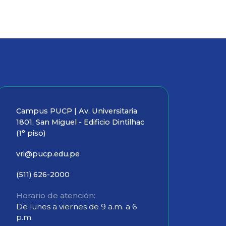
Campus PUCP | Av. Universitaria
1801, San Miguel - Edificio Dintilhac
(1° piso)
vri@pucp.edu.pe
(511) 626-2000
Horario de atención
De lunes a viernes de 9 a.m. a 6
p.m.