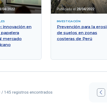
8/04/2022
Publicado el
28/04/2022
LES
INVESTIGACIÓN
: innovación en
Prevención para la eros
a papelera
de suelos en zonas
al mercado
costeras de Perú
icano

 / 145 registros encontrados