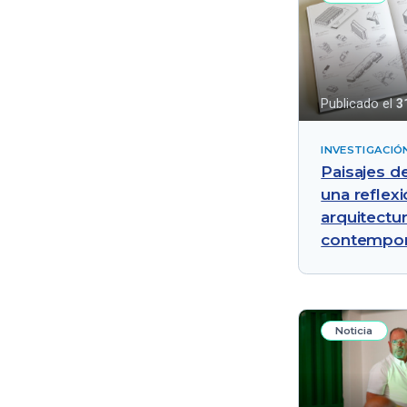
Innovación
Institucional
Institucionales
Intervenciones en danza
Publicado el
3
Investigación
INVESTIGACIÓ
Mesa redonda
Paisajes de
Novedades en la
una reflex
investigación
arquitectur
Panel
contempo
Premios
Presentación
Seminario
Noticia
Taller
Vinculación Universidad-
Empresa