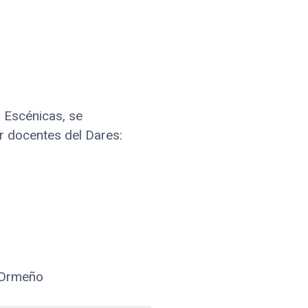
s Escénicas, se
r docentes del Dares:
r Ormeño