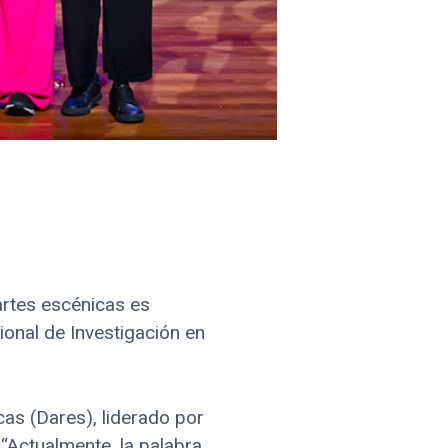
ción
artes escénicas es
cional de Investigación en
as (Dares), liderado por
“Actualmente, la palabra