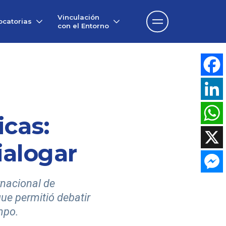
Vinculación
catorias
con el Entorno
Face
Linke
icas:
What
ialogar
X
rnacional de
Mess
que permitió debatir
mpo.