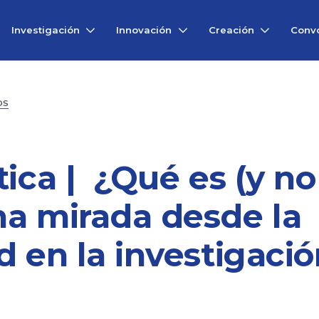
Investigación
Innovación
Creación
Convo
OS
tica | ¿Qué es (y no
na mirada desde la
d en la investigaci