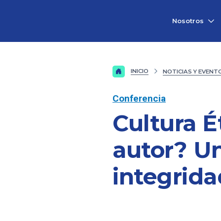
Vicerrectorado
Nosotros
de
Investigación
INICIO
NOTICIAS Y EVENT
Conferencia
Cultura É
autor? U
integrida