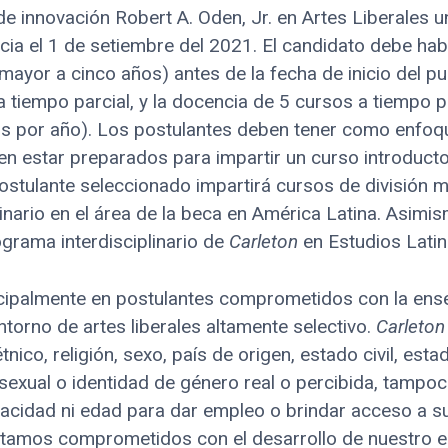
de innovación Robert A. Oden, Jr. en Artes Liberales 
icia el 1 de setiembre del 2021. El candidato debe ha
mayor a cinco años) antes de la fecha de inicio del pue
a tiempo parcial, y la docencia de 5 cursos a tiempo p
s por año). Los postulantes deben tener como enfoque 
n estar preparados para impartir un curso introductor
stulante seleccionado impartirá cursos de división me
nario en el área de la beca en América Latina. Asimi
ograma interdisciplinario de
Carleton
en Estudios Lati
cipalmente en postulantes comprometidos con la ens
entorno de artes liberales altamente selectivo.
Carleton
étnico, religión, sexo, país de origen, estado civil, est
 sexual o identidad de género real o percibida, tampo
pacidad ni edad para dar empleo o brindar acceso a su
Estamos comprometidos con el desarrollo de nuestro 