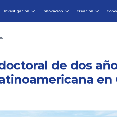
Investigación
Innovación
Creación
Convo
OS
doctoral de dos año
Latinoamericana en