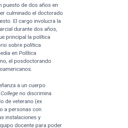
un puesto de dos años en
ber culminado el doctorado
sto. El cargo involucra la
arcial durante dos años,
principal la política
io sobre política
dia en Política
smo, el posdoctorando
noamericanos.
eñanza a un cuerpo
 College
no discrimina
ado de veterano (ex
co a personas con
s instalaciones y
equipo docente para poder