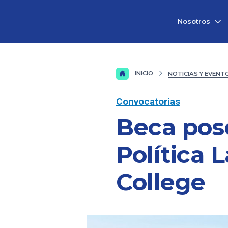
Vicerrectorado
Nosotros
de
Investigación
INICIO
NOTICIAS Y EVENT
Convocatorias
Beca pos
Política 
College