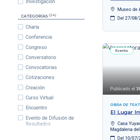
Investigación
Museo de A
(24)
CATEGORÍAS
Del 27/08/
Charla
Conferencia
Congreso
Evento
Conversatorio
Convocatorias
Cotizaciones
Creación
Publicado el
3
Curso Virtual
OBRA DE TEA
Encuentro
El Lugar I
Evento de Difusión de
Resultados
Casa Yuyac
Magdalena del
Exposición
Del 10/07/