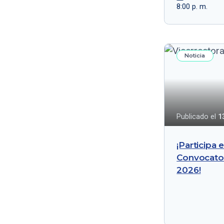
Innovación
8:00 p. m.
Institucional
Institucionales
Intervenciones en danza
Noticia
Investigación
Mesa redonda
Novedades en la
investigación
Publicado el
1
Panel
¡Participa 
Premios
Convocator
Presentación
2026!
Seminario
Taller
Vinculación Universidad-
Empresa