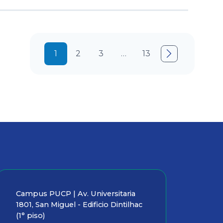
1
2
3
…
13

Campus PUCP | Av. Universitaria
1801, San Miguel - Edificio Dintilhac
(1° piso)