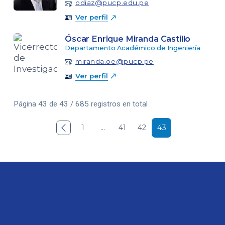
odiaz@pucp.edu.pe
Ver perfil
Óscar Enrique Miranda Castillo
Departamento Académico de Ingeniería
miranda.oe@pucp.pe
Ver perfil
Página 43 de 43 / 685 registros en total

1
…
41
42
43