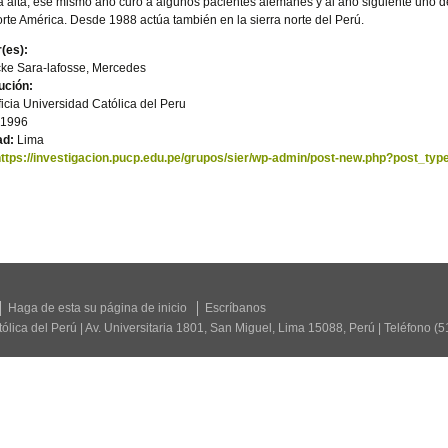
 alta, ese mismo año curó a algunos pacientes alemanes y al año siguiente uno de
rte América. Desde 1988 actúa también en la sierra norte del Perú.
(es):
ke Sara-lafosse, Mercedes
tución:
ficia Universidad Católica del Peru
1996
ad:
Lima
https://investigacion.pucp.edu.pe/grupos/sier/wp-admin/post-new.php?post_type
Haga de esta su página de inicio
Escríbanos
tólica del Perú | Av. Universitaria 1801, San Miguel, Lima 15088, Perú | Teléfono (