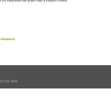
 los integrantes del grupo viajó a Estados Unidos
=listatesis
511) 626-2000