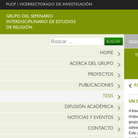
PUCP
|
VICERRECTORADO DE INVESTIGACIÓN
GRUPO DEL SEMINARIO
INTERDISCIPLINARIO DE ESTUDIOS
DE RELIGIÓN
Ir
Buscar:
Inicio
al
conte
HOME
T
ACERCA DEL GRUPO
PROYECTOS
PUBLICACIONES
R
TESIS
UN 
DIFUSIÓN ACADÉMICA
A tra
respu
NOTICIAS Y EVENTOS
grupo
salva
CONTACTO
Este 