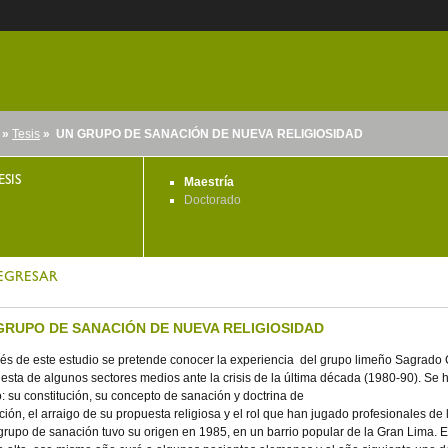
»
Tesis
» UN GRUPO DE SANACIÓN DE NUEVA RELIGIOSIDAD
nido
ESIS
Maestría
Doctorado
EGRESAR
GRUPO DE SANACIÓN DE NUEVA RELIGIOSIDAD
vés de este estudio se pretende conocer la experiencia del grupo limeño Sagrado
esta de algunos sectores medios ante la crisis de la última década (1980-90). Se h
: su constitución, su concepto de sanación y doctrina de
ción, el arraigo de su propuesta religiosa y el rol que han jugado profesionales de 
grupo de sanación tuvo su origen en 1985, en un barrio popular de la Gran Lima. E