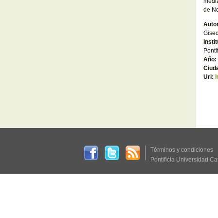
media
de No
Autor
Gisec
Insti
Ponti
Año:
Ciud
Url:
Términos y condiciones
Pontificia Universidad Ca