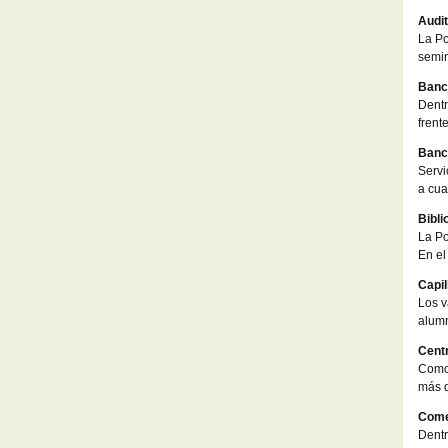
Audit
La Po
semin
Banc
Dentr
frent
Banco
Servi
a cua
Bibli
La Po
En el
Capil
Los v
alumn
Cent
Como 
más d
Come
Dentr