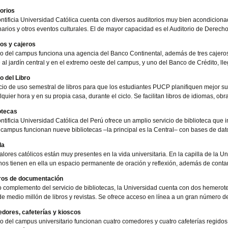
orios
ntificia Universidad Católica cuenta con diversos auditorios muy bien acondicionad
arios y otros eventos culturales. El de mayor capacidad es el Auditorio de Derech
os y cajeros
o del campus funciona una agencia del Banco Continental, además de tres cajero
e al jardín central y en el extremo oeste del campus, y uno del Banco de Crédito, lle
 del Libro
cio de uso semestral de libros para que los estudiantes PUCP planifiquen mejor su
lquier hora y en su propia casa, durante el ciclo. Se facilitan libros de idiomas, obr
otecas
ntificia Universidad Católica del Perú ofrece un amplio servicio de biblioteca que i
 campus funcionan nueve bibliotecas –la principal es la Central– con bases de dato
la
alores católicos están muy presentes en la vida universitaria. En la capilla de la U
os tienen en ella un espacio permanente de oración y reflexión, además de contar
ros de documentación
complemento del servicio de bibliotecas, la Universidad cuenta con dos hemerot
e medio millón de libros y revistas. Se ofrece acceso en línea a un gran número de
dores, cafeterías y kioscos
o del campus universitario funcionan cuatro comedores y cuatro cafeterías regidos