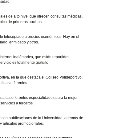
rsidad.
nales de alto nivel que ofrecen consultas médicas,
ico de primeros auxilios.
o de fotocopiado a precios económicos. Hay en el
lado, enmicado y otros.
Internet inalámbrico, que están repartidos
rvicio es totalmente gratuito.
rtiva, en la que destaca el Coliseo Polideportivo.
plinas diferentes.
 a las diferentes especialidades para la mejor
servicios a terceros.
frecen publicaciones de la Universidad, además de
y artículos promocionales.