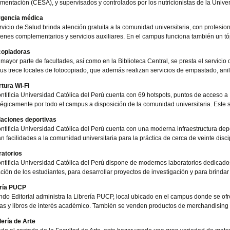
imentación (CESA), y supervisados y controlados por los nutricionistas de la Unive
gencia médica
rvicio de Salud brinda atención gratuita a la comunidad universitaria, con profesio
nes complementarios y servicios auxiliares. En el campus funciona también un tóp
copiadoras
 mayor parte de facultades, así como en la Biblioteca Central, se presta el servici
s trece locales de fotocopiado, que además realizan servicios de empastado, anil
tura Wi-Fi
ntificia Universidad Católica del Perú cuenta con 69 hotspots, puntos de acceso a 
tégicamente por todo el campus a disposición de la comunidad universitaria. Este se
laciones deportivas
ntificia Universidad Católica del Perú cuenta con una moderna infraestructura depo
n facilidades a la comunidad universitaria para la práctica de cerca de veinte disci
ratorios
ntificia Universidad Católica del Perú dispone de modernos laboratorios dedicados
ción de los estudiantes, para desarrollar proyectos de investigación y para brindar 
ería PUCP
ndo Editorial administra la Librería PUCP, local ubicado en el campus donde se o
tas y libros de interés académico. También se venden productos de merchandising 
ería de Arte