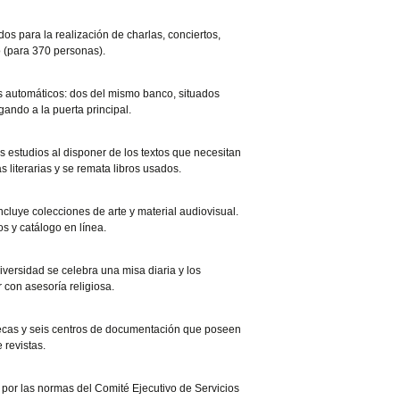
os para la realización de charlas, conciertos,
o (para 370 personas).
s automáticos: dos del mismo banco, situados
gando a la puerta principal.
s estudios al disponer de los textos que necesitan
as literarias y se remata libros usados.
ncluye colecciones de arte y material audiovisual.
s y catálogo en línea.
niversidad se celebra una misa diaria y los
 con asesoría religiosa.
ecas y seis centros de documentación que poseen
 revistas.
 por las normas del Comité Ejecutivo de Servicios