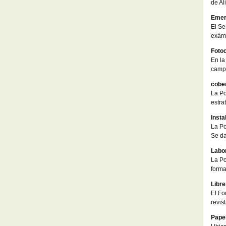
de Al
Emer
El Se
exáme
Foto
En la
campu
cober
La Po
estra
Insta
La Po
Se da
Labo
La Po
forma
Libr
El Fo
revis
Papel