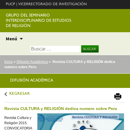
PUCP
|
VICERRECTORADO DE INVESTIGACIÓN
GRUPO DEL SEMINARIO
INTERDISCIPLINARIO DE ESTUDIOS
DE RELIGIÓN
Ir
Menú
al
Buscar:
contenido
Inicio
»
Difusión Académica
» Revista CULTURA y RELIGIÓN dedica
numero sobre Peru
DIFUSIÓN ACADÉMICA
REGRESAR
Revista CULTURA y RELIGIÓN dedica numero sobre Peru
Revista Cultura y
Religión 2015.
CONVOCATORIA