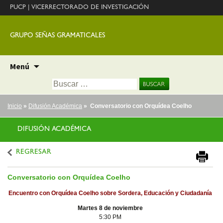
PUCP
|
VICERRECTORADO DE INVESTIGACIÓN
GRUPO SEÑAS GRAMATICALES
Ir
Menú
al
Buscar:
contenido
Inicio
»
Difusión Académica
» Conversatorio con Orquídea Coelho
DIFUSIÓN ACADÉMICA
REGRESAR
Conversatorio con Orquídea Coelho
Encuentro con Orquídea Coelho sobre Sordera, Educación y Ciudadanía
Martes 8 de noviembre
5:30 PM