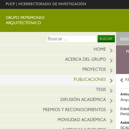
PUCP
|
VICERRECTORADO DE INVESTIGACIÓN
GRUPO PATRIMONIO
ARQUITECTÓNICO
Ir
Buscar:
Inicio
al
conte
HOME
P
ACERCA DEL GRUPO
PROYECTOS
PUBLICACIONES
R
TESIS
Artíc
Arqu
DIFUSIÓN ACADÉMICA
Estud
PREMIOS Y RECONOCIMIENTOS
Perú)
MOVILIDAD ACADÉMICA
Autor
SCAL