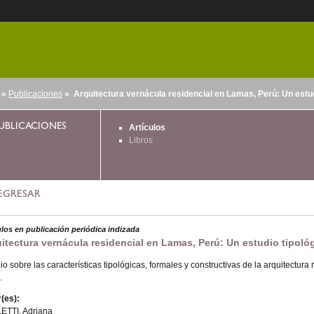
»
Publicaciones
» Arquitectura vernácula residencial en Lamas, Perú: Un estud
nido
UBLICACIONES
Artículos
Libros
EGRESAR
ulos en publicación periódica indizada
itectura vernácula residencial en Lamas, Perú: Un estudio tipoló
io sobre las características tipológicas, formales y constructivas de la arquitectur
.
(es):
ETTI, Adriana