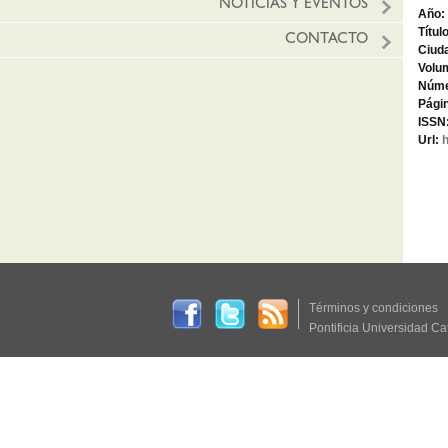
NOTICIAS Y EVENTOS
Año:
Títul
CONTACTO
Ciud
Volu
Núme
Págin
ISSN
Url:
h
Términos y condiciones
Pontificia Universidad Ca