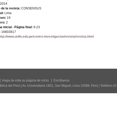
2014
o de la revista:
CONSENSUS
ad:
Lima
men:
19
ro:
2
a inicial - Página final:
9-23
:
16803817
ttp://www.unife.edu.pe/centro-investigacion/revista/revista.html
Haga de esta su página de inicio
Escríbanos
tólica del Perú | Av. Universitaria 1801, San Miguel, Lima 15088, Perú | Teléfono (