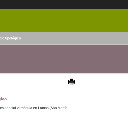
io tipológico
gico
a residencial vernácula en Lamas (San Martín,