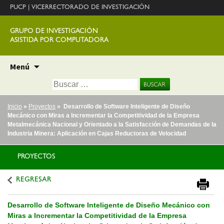
PUCP
|
VICERRECTORADO DE INVESTIGACIÓN
GRUPO DE INVESTIGACIÓN
ASISTIDA POR COMPUTADORA
Ir
Menú
al
Buscar:
contenido
Inicio
»
Proyectos
» Desarrollo de Software Inteligente de Diseño
Mecánico con Miras a Incrementar la Competitividad de la Empresa
Metalmecánica Nacional y Orientado a la Satisfacción de Demandas de la
Industria Minera: Aplicación en Cajas Reductoras de Velocidad
PROYECTOS
REGRESAR
Desarrollo de Software Inteligente de Diseño Mecánico con
Miras a Incrementar la Competitividad de la Empresa