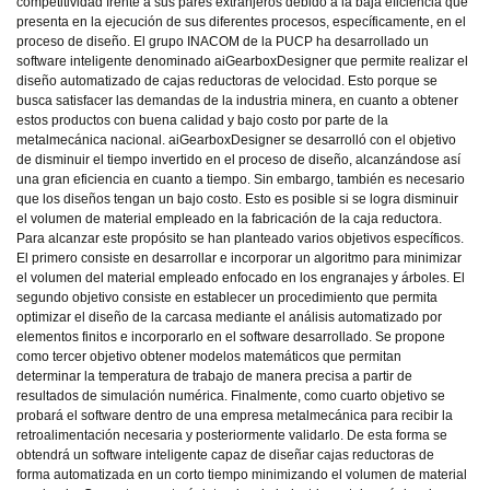
competitividad frente a sus pares extranjeros debido a la baja eficiencia que
presenta en la ejecución de sus diferentes procesos, específicamente, en el
proceso de diseño. El grupo INACOM de la PUCP ha desarrollado un
software inteligente denominado aiGearboxDesigner que permite realizar el
diseño automatizado de cajas reductoras de velocidad. Esto porque se
busca satisfacer las demandas de la industria minera, en cuanto a obtener
estos productos con buena calidad y bajo costo por parte de la
metalmecánica nacional. aiGearboxDesigner se desarrolló con el objetivo
de disminuir el tiempo invertido en el proceso de diseño, alcanzándose así
una gran eficiencia en cuanto a tiempo. Sin embargo, también es necesario
que los diseños tengan un bajo costo. Esto es posible si se logra disminuir
el volumen de material empleado en la fabricación de la caja reductora.
Para alcanzar este propósito se han planteado varios objetivos específicos.
El primero consiste en desarrollar e incorporar un algoritmo para minimizar
el volumen del material empleado enfocado en los engranajes y árboles. El
segundo objetivo consiste en establecer un procedimiento que permita
optimizar el diseño de la carcasa mediante el análisis automatizado por
elementos finitos e incorporarlo en el software desarrollado. Se propone
como tercer objetivo obtener modelos matemáticos que permitan
determinar la temperatura de trabajo de manera precisa a partir de
resultados de simulación numérica. Finalmente, como cuarto objetivo se
probará el software dentro de una empresa metalmecánica para recibir la
retroalimentación necesaria y posteriormente validarlo. De esta forma se
obtendrá un software inteligente capaz de diseñar cajas reductoras de
forma automatizada en un corto tiempo minimizando el volumen de material