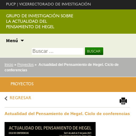
PUCP
|
VICERRECTORADO DE INVESTIGACIÓN
GRUPO DE INVESTIGACIÓN SOBRE
LA ACTUALIDAD DEL
PENSAMIENTO DE HEGEL
Ir
Menú
al
Buscar:
contenido
Inicio
»
Proyectos
» Actualidad del Pensamiento de Hegel. Ciclo de
conferencias
PROYECTOS
REGRESAR
Actualidad del Pensamiento de Hegel. Ciclo de conferencias