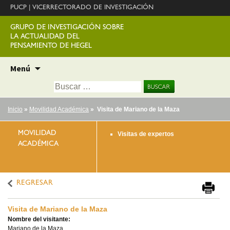
PUCP
|
VICERRECTORADO DE INVESTIGACIÓN
GRUPO DE INVESTIGACIÓN SOBRE
LA ACTUALIDAD DEL
PENSAMIENTO DE HEGEL
Ir
Menú
al
Buscar:
contenido
Inicio
»
Movilidad Académica
» Visita de Mariano de la Maza
MOVILIDAD
Visitas de expertos
ACADÉMICA
REGRESAR
Visita de Mariano de la Maza
Nombre del visitante:
Mariano de la Maza