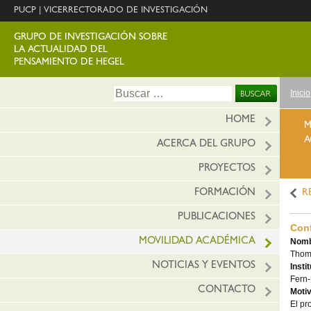
PUCP
|
VICERRECTORADO DE INVESTIGACIÓN
GRUPO DE INVESTIGACIÓN SOBRE
LA ACTUALIDAD DEL
PENSAMIENTO DE HEGEL
Ir
Buscar:
Inicio
al
conte
HOME
M
A
ACERCA DEL GRUPO
PROYECTOS
FORMACIÓN
R
PUBLICACIONES
Con
MOVILIDAD ACADÉMICA
Nombr
Thom
NOTICIAS Y EVENTOS
Insti
Fern-
CONTACTO
Motiv
El pr