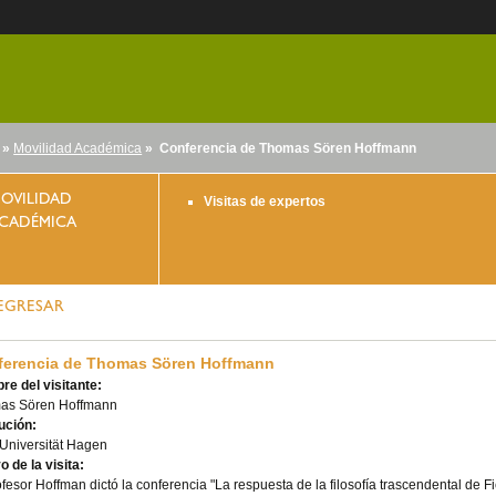
»
Movilidad Académica
» Conferencia de Thomas Sören Hoffmann
nido
OVILIDAD
Visitas de expertos
CADÉMICA
EGRESAR
ferencia de Thomas Sören Hoffmann
e del visitante:
as Sören Hoffmann
tución:
Universität Hagen
o de la visita:
ofesor Hoffman dictó la conferencia "La respuesta de la filosofía trascendental de F