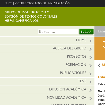
PUCP
|
VICERRECTORADO DE INVESTIGACIÓN
GRUPO DE INVESTIGACIÓN Y
EDICIÓN DE TEXTOS COLONIALES
HISPANOAMERICANOS
Ir
Buscar:
Inicio
al
conte
HOME
M
A
ACERCA DEL GRUPO
PROYECTOS
FORMACIÓN
R
PUBLICACIONES
Esta
TESIS
Esta 
DIFUSIÓN ACADÉMICA
Nomb
José 
MOVILIDAD ACADÉMICA
Insti
Unive