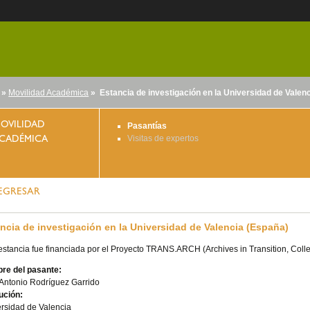
»
Movilidad Académica
» Estancia de investigación en la Universidad de Valen
nido
OVILIDAD
Pasantías
Visitas de expertos
CADÉMICA
EGRESAR
ncia de investigación en la Universidad de Valencia (España)
estancia fue financiada por el Proyecto TRANS.ARCH (Archives in Transition, Coll
re del pasante:
Antonio Rodríguez Garrido
tución:
rsidad de Valencia