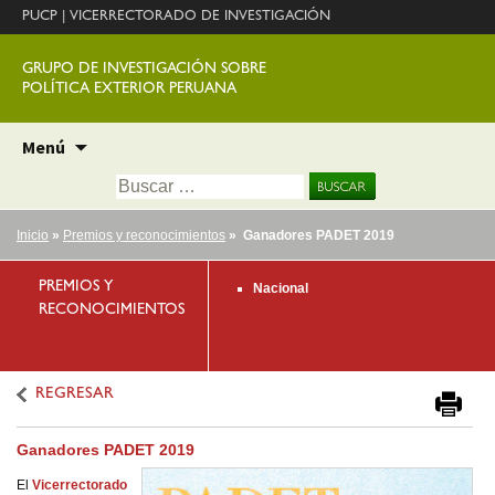
PUCP
|
VICERRECTORADO DE INVESTIGACIÓN
GRUPO DE INVESTIGACIÓN SOBRE
POLÍTICA EXTERIOR PERUANA
Ir
Menú
al
Buscar:
contenido
Inicio
»
Premios y reconocimientos
» Ganadores PADET 2019
PREMIOS Y
Nacional
RECONOCIMIENTOS
REGRESAR
Ganadores PADET 2019
El
Vicerrectorado