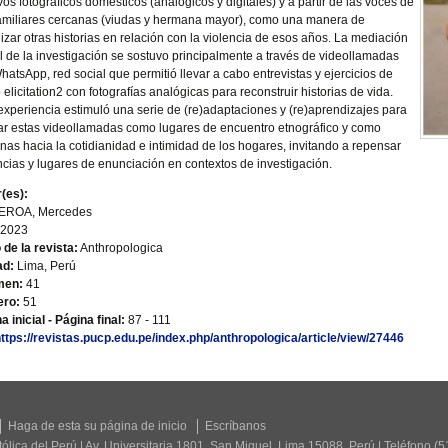
vos fotográficos domésticos (analógicos y digitales) y a partir de las voces de
amiliares cercanas (viudas y hermana mayor), como una manera de
ilizar otras historias en relación con la violencia de esos años. La mediación
al de la investigación se sostuvo principalmente a través de videollamadas
hatsApp, red social que permitió llevar a cabo entrevistas y ejercicios de
 elicitation2 con fotografías analógicas para reconstruir historias de vida.
experiencia estimuló una serie de (re)adaptaciones y (re)aprendizajes para
r estas videollamadas como lugares de encuentro etnográfico y como
nas hacia la cotidianidad e intimidad de los hogares, invitando a repensar
ncias y lugares de enunciación en contextos de investigación.
(es):
EROA, Mercedes
2023
o de la revista:
Anthropologica
ad:
Lima, Perú
men:
41
ro:
51
a inicial - Página final:
87 - 111
ttps://revistas.pucp.edu.pe/index.php/anthropologica/article/view/27446
Haga de esta su página de inicio
Escríbanos
tólica del Perú | Av. Universitaria 1801, San Miguel, Lima 15088, Perú | Teléfono (