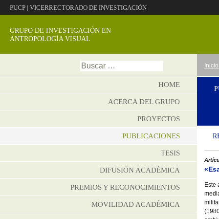
PUCP
|
VICERRECTORADO DE INVESTIGACIÓN
GRUPO DE INVESTIGACIÓN EN
ANTROPOLOGÍA VISUAL
Ir
Buscar:
Inicio
al
conte
HOME
P
ACERCA DEL GRUPO
PROYECTOS
PUBLICACIONES
R
TESIS
Artíc
«Esa
DIFUSIÓN ACADÉMICA
Este 
PREMIOS Y RECONOCIMIENTOS
media
milit
MOVILIDAD ACADÉMICA
(1980