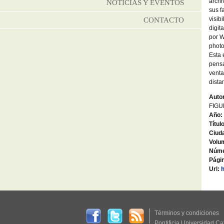
archi
NOTICIAS Y EVENTOS
sus f
visib
CONTACTO
digit
por W
photo
Esta 
pensa
venta
dista
Autor
FIGU
Año:
Títul
Ciud
Volu
Núme
Págin
Url:
h
Términos y condiciones
Pontificia Universidad Ca