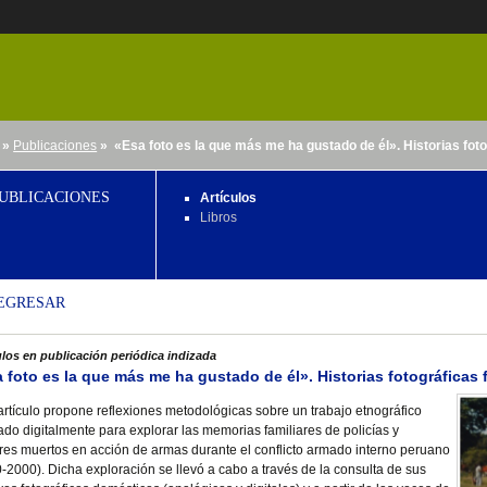
»
Publicaciones
» «Esa foto es la que más me ha gustado de él». Historias fot
nido
UBLICACIONES
Artículos
Libros
EGRESAR
ulos en publicación periódica indizada
 foto es la que más me ha gustado de él». Historias fotográficas
artículo propone reflexiones metodológicas sobre un trabajo etnográfico
do digitalmente para explorar las memorias familiares de policías y
ares muertos en acción de armas durante el conflicto armado interno peruano
-2000). Dicha exploración se llevó a cabo a través de la consulta de sus