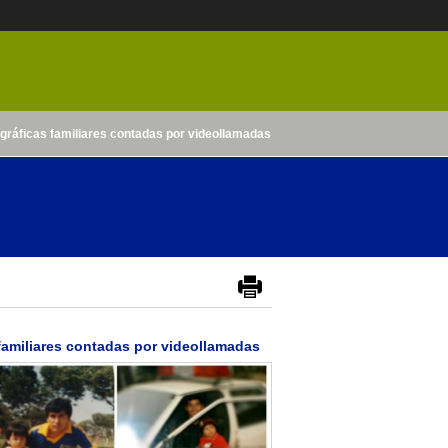
ográficas familiares contadas por videollamadas
 familiares contadas por videollamadas