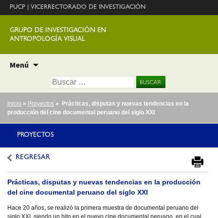
PUCP
|
VICERRECTORADO DE INVESTIGACIÓN
GRUPO DE INVESTIGACIÓN EN
ANTROPOLOGÍA VISUAL
Ir
Menú
al
Buscar:
contenido
Inicio
»
Proyectos
» Prácticas, disputas y nuevas tendencias en la
producción del cine documental peruano del siglo XXI
PROYECTOS
REGRESAR
Prácticas, disputas y nuevas tendencias en la producción
del cine documental peruano del siglo XXI
Hace 20 años, se realizó la primera muestra de documental peruano del
siglo XXI, siendo un hito en el nuevo cine documental peruano, en el cual