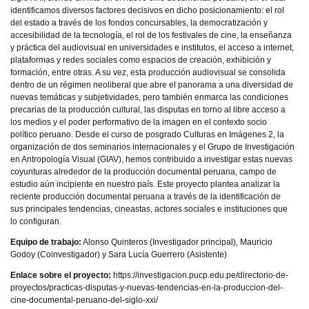
identificamos diversos factores decisivos en dicho posicionamiento: el rol
del estado a través de los fondos concursables, la democratización y
accesibilidad de la tecnología, el rol de los festivales de cine, la enseñanza
y práctica del audiovisual en universidades e institutos, el acceso a internet,
plataformas y redes sociales como espacios de creación, exhibición y
formación, entre otras. A su vez, esta producción audiovisual se consolida
dentro de un régimen neoliberal que abre el panorama a una diversidad de
nuevas temáticas y subjetividades, pero también enmarca las condiciones
precarias de la producción cultural, las disputas en torno al libre acceso a
los medios y el poder performativo de la imagen en el contexto socio
político peruano. Desde el curso de posgrado Culturas en Imágenes 2, la
organización de dos seminarios internacionales y el Grupo de Investigación
en Antropología Visual (GIAV), hemos contribuido a investigar estas nuevas
coyunturas alrededor de la producción documental peruana, campo de
estudio aún incipiente en nuestro país. Este proyecto plantea analizar la
reciente producción documental peruana a través de la identificación de
sus principales tendencias, cineastas, actores sociales e instituciones que
lo configuran.
Equipo de trabajo:
Alonso Quinteros (Investigador principal), Mauricio
Godoy (Coinvestigador) y Sara Lucía Guerrero (Asistente)
Enlace sobre el proyecto:
https://investigacion.pucp.edu.pe/directorio-de-
proyectos/practicas-disputas-y-nuevas-tendencias-en-la-produccion-del-
cine-documental-peruano-del-siglo-xxi/