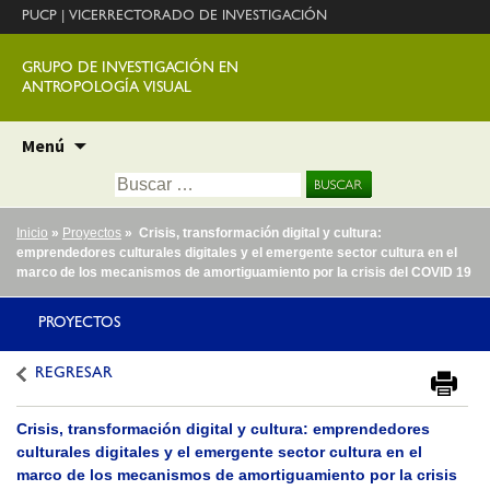
PUCP
|
VICERRECTORADO DE INVESTIGACIÓN
GRUPO DE INVESTIGACIÓN EN
ANTROPOLOGÍA VISUAL
Ir
Menú
al
Buscar:
contenido
Inicio
»
Proyectos
» Crisis, transformación digital y cultura:
emprendedores culturales digitales y el emergente sector cultura en el
marco de los mecanismos de amortiguamiento por la crisis del COVID 19
PROYECTOS
REGRESAR
Crisis, transformación digital y cultura: emprendedores
culturales digitales y el emergente sector cultura en el
marco de los mecanismos de amortiguamiento por la crisis