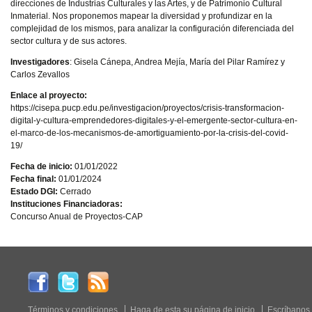
direcciones de Industrias Culturales y las Artes, y de Patrimonio Cultural
Inmaterial. Nos proponemos mapear la diversidad y profundizar en la
complejidad de los mismos, para analizar la configuración diferenciada del
sector cultura y de sus actores.
Investigadores
: Gisela Cánepa, Andrea Mejía, María del Pilar Ramírez y
Carlos Zevallos
Enlace al proyecto:
https://cisepa.pucp.edu.pe/investigacion/proyectos/crisis-transformacion-
digital-y-cultura-emprendedores-digitales-y-el-emergente-sector-cultura-en-
el-marco-de-los-mecanismos-de-amortiguamiento-por-la-crisis-del-covid-
19/
Fecha de inicio:
01/01/2022
Fecha final:
01/01/2024
Estado DGI:
Cerrado
Instituciones Financiadoras:
Concurso Anual de Proyectos-CAP
Términos y condiciones
Haga de esta su página de inicio
Escríbanos