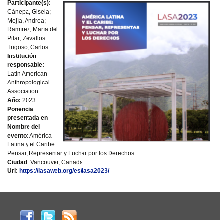
Participante(s):
Cánepa, Gisela;
Mejía, Andrea;
Ramírez, María del
Pilar; Zevallos
Trigoso, Carlos
Institución
responsable:
Latin American
Anthropological
Association
Año:
2023
Ponencia
presentada en
Nombre del
evento:
América
Latina y el Caribe:
Pensar, Representar y Luchar por los Derechos
Ciudad:
Vancouver, Canada
Url:
https://lasaweb.org/es/lasa2023/