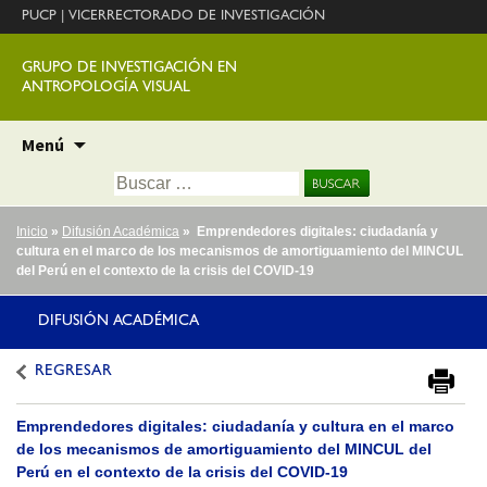
PUCP
|
VICERRECTORADO DE INVESTIGACIÓN
GRUPO DE INVESTIGACIÓN EN
ANTROPOLOGÍA VISUAL
Ir
Menú
al
Buscar:
contenido
Inicio
»
Difusión Académica
» Emprendedores digitales: ciudadanía y
cultura en el marco de los mecanismos de amortiguamiento del MINCUL
del Perú en el contexto de la crisis del COVID-19
DIFUSIÓN ACADÉMICA
REGRESAR
Emprendedores digitales: ciudadanía y cultura en el marco
de los mecanismos de amortiguamiento del MINCUL del
Perú en el contexto de la crisis del COVID-19