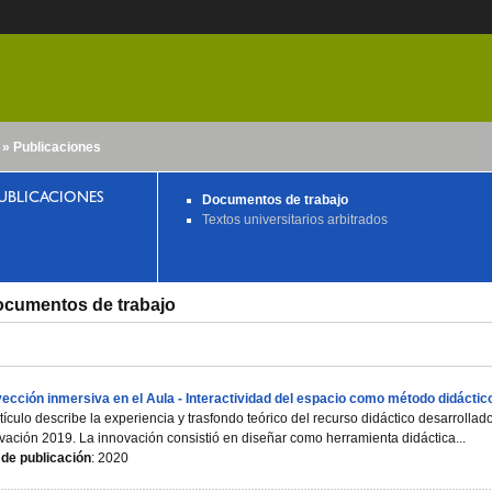
» Publicaciones
nido
UBLICACIONES
Documentos de trabajo
Textos universitarios arbitrados
cumentos de trabajo
ección inmersiva en el Aula - Interactividad del espacio como método didáctic
rtículo describe la experiencia y trasfondo teórico del recurso didáctico desarrolla
vación 2019. La innovación consistió en diseñar como herramienta didáctica...
de publicación
: 2020