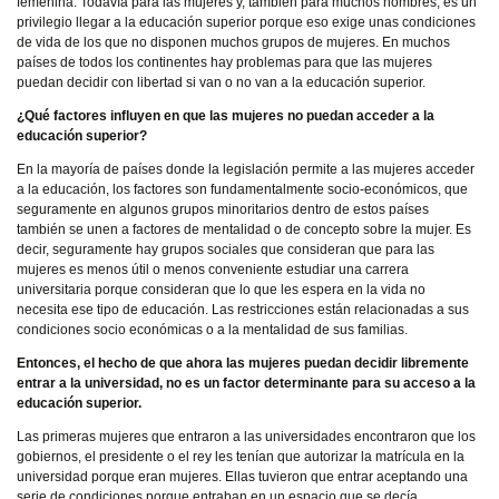
femenina. Todavía para las mujeres y, también para muchos hombres, es un
privilegio llegar a la educación superior porque eso exige unas condiciones
de vida de los que no disponen muchos grupos de mujeres. En muchos
países de todos los continentes hay problemas para que las mujeres
puedan decidir con libertad si van o no van a la educación superior.
¿Qué factores influyen en que las mujeres no puedan acceder a la
educación superior?
En la mayoría de países donde la legislación permite a las mujeres acceder
a la educación, los factores son fundamentalmente socio-económicos, que
seguramente en algunos grupos minoritarios dentro de estos países
también se unen a factores de mentalidad o de concepto sobre la mujer. Es
decir, seguramente hay grupos sociales que consideran que para las
mujeres es menos útil o menos conveniente estudiar una carrera
universitaria porque consideran que lo que les espera en la vida no
necesita ese tipo de educación. Las restricciones están relacionadas a sus
condiciones socio económicas o a la mentalidad de sus familias.
Entonces, el hecho de que ahora las mujeres puedan decidir libremente
entrar a la universidad, no es un factor determinante para su acceso a la
educación superior.
Las primeras mujeres que entraron a las universidades encontraron que los
gobiernos, el presidente o el rey les tenían que autorizar la matrícula en la
universidad porque eran mujeres. Ellas tuvieron que entrar aceptando una
serie de condiciones porque entraban en un espacio que se decía