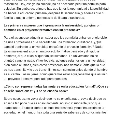
masculino. Hoy, eso ya no sucede, no es necesario pedir un permiso para
estudiar. Sin embargo, primero hay que tener la oportunidad y la posibilidad
de hacer la educación primaria, después la secundaria, y además que tu
familia o que tu entorno no necesite de ti para otras tareas.
Las primeras mujeres que ingresaron a la universidad, ¿originaron
cambios en el proyecto formativo con su presencia?
Para ellas supuso adquirir un saber que les permitiría entrar en el ejercicio
de unas profesiones que necesitaban una formación cualificada. ¿Qué
cambió dentro de la universidad en cuánto al proyecto formativo? Nada.
Esas mujeres entraron en un proyecto formativo pensado y dirigido a
hombres, al que ellas, si querían, se sumaban. La universidad no se
planteó cambiar nada. Y hoy todavía, quienes estamos en la universidad,
bien como alumnas, bien como profesoras, nos damos cuenta que lo que
se nos transmite y lo que transmitimos son conocimientos donde el hombre
es el centro. Las mujeres, como queremos estar aquí, tenemos que asumir
un proyecto formativo pensado para hombres.
¿Cómo son representadas las mujeres en la educación formal? ¿Qué se
enseña sobre ellas? ¿O no se enseña nada?
Sobre nosotras, no voy a decir que no se enseña nada, voy a decir que se
enseña tan poco que es absolutamente, no solo insuficiente, sino que
inadecuado. Es decir, dentro de nuestra presencia y nuestra acción en la
sociedad, en el mundo, hay toda una serie de saberes y de conocimientos