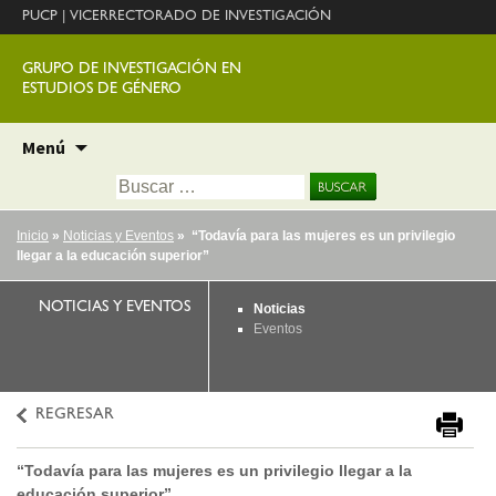
PUCP
|
VICERRECTORADO DE INVESTIGACIÓN
GRUPO DE INVESTIGACIÓN EN
ESTUDIOS DE GÉNERO
Ir
Menú
al
Buscar:
contenido
Inicio
»
Noticias y Eventos
» “Todavía para las mujeres es un privilegio
llegar a la educación superior”
NOTICIAS Y EVENTOS
Noticias
Eventos
REGRESAR
“Todavía para las mujeres es un privilegio llegar a la
educación superior”