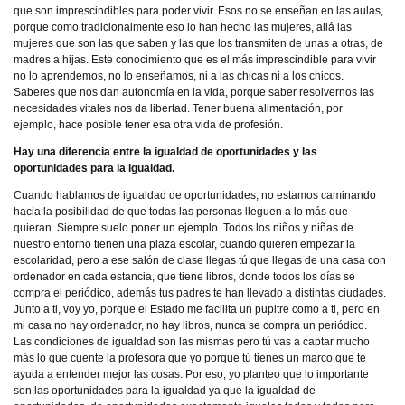
que son imprescindibles para poder vivir. Esos no se enseñan en las aulas,
porque como tradicionalmente eso lo han hecho las mujeres, allá las
mujeres que son las que saben y las que los transmiten de unas a otras, de
madres a hijas. Este conocimiento que es el más imprescindible para vivir
no lo aprendemos, no lo enseñamos, ni a las chicas ni a los chicos.
Saberes que nos dan autonomía en la vida, porque saber resolvernos las
necesidades vitales nos da libertad. Tener buena alimentación, por
ejemplo, hace posible tener esa otra vida de profesión.
Hay una diferencia entre la igualdad de oportunidades y las
oportunidades para la igualdad.
Cuando hablamos de igualdad de oportunidades, no estamos caminando
hacia la posibilidad de que todas las personas lleguen a lo más que
quieran. Siempre suelo poner un ejemplo. Todos los niños y niñas de
nuestro entorno tienen una plaza escolar, cuando quieren empezar la
escolaridad, pero a ese salón de clase llegas tú que llegas de una casa con
ordenador en cada estancia, que tiene libros, donde todos los días se
compra el periódico, además tus padres te han llevado a distintas ciudades.
Junto a ti, voy yo, porque el Estado me facilita un pupitre como a ti, pero en
mi casa no hay ordenador, no hay libros, nunca se compra un periódico.
Las condiciones de igualdad son las mismas pero tú vas a captar mucho
más lo que cuente la profesora que yo porque tú tienes un marco que te
ayuda a entender mejor las cosas. Por eso, yo planteo que lo importante
son las oportunidades para la igualdad ya que la igualdad de