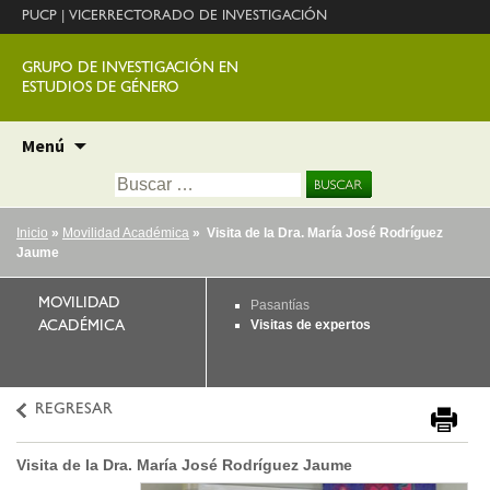
PUCP
|
VICERRECTORADO DE INVESTIGACIÓN
GRUPO DE INVESTIGACIÓN EN
ESTUDIOS DE GÉNERO
Ir
Menú
al
Buscar:
contenido
Inicio
»
Movilidad Académica
» Visita de la Dra. María José Rodríguez
Jaume
MOVILIDAD
Pasantías
Visitas de expertos
ACADÉMICA
REGRESAR
Visita de la Dra. María José Rodríguez Jaume