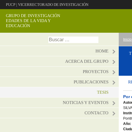
PUCP
|
VICERRECTORADO DE INVESTIGACIÓN
GRUPO DE INVESTIGACIÓN
EDADES DE LA VIDA Y
EDUCACIÓN
Ir
Buscar:
Inicio
al
conte
HOME
T
ACERCA DEL GRUPO
PROYECTOS
PUBLICACIONES
R
TESIS
Por 
NOTICIAS Y EVENTOS
Autor
SILVA
CONTACTO
Insti
Ponti
Año:
Ciud