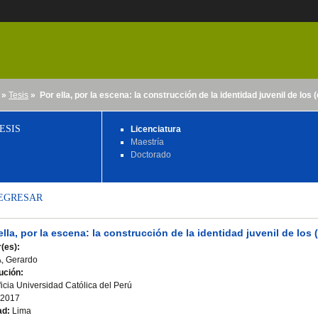
»
Tesis
» Por ella, por la escena: la construcción de la identidad juvenil de los 
nido
ESIS
Licenciatura
Maestría
Doctorado
EGRESAR
ella, por la escena: la construcción de la identidad juvenil de los
(es):
, Gerardo
tución:
ficia Universidad Católica del Perú
2017
ad:
Lima