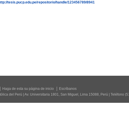
ttp://tesis.pucp.edu.pe/repositorio/handle/123456789/8941
Haga de esta su página de inicio
Escríbanos
tólica del Perú | Av. Universitaria 1801, San Miguel, Lima 15088, Perú | Teléfono (