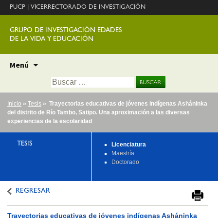
PUCP
|
VICERRECTORADO DE INVESTIGACIÓN
GRUPO DE INVESTIGACIÓN EDADES
DE LA VIDA Y EDUCACIÓN
Ir
Menú
al
Buscar:
contenido
Inicio
»
Tesis
» Trayectorias educativas de jóvenes indígenas Asháninka
del distrito de Río Tambo, Satipo. Una aproximación a las diversas
experiencias de la escolaridad
TESIS
Licenciatura
Maestría
Doctorado
REGRESAR
Trayectorias educativas de jóvenes indígenas Asháninka