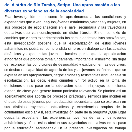
del distrito de Río Tambo, Satipo. Una aproximación a las
diversas experiencias de la escolaridad
Esta investigación tiene como fin aproximarnos a las condiciones y
experiencias que viven las y los jóvenes asháninkas, varones y mujeres, en
sus procesos de escolarización en el nivel secundaria y las trayectorias
educativas que van construyendo en dicho tránsito. En un contexto de
cambios que vienen experimentando las comunidades nativas amazónicas,
esta investigación sostiene que la escolarización de estos jóvenes
asháninkas no podrá ser comprendida si no es en diálogo con las actuales
dinámicas y experiencias juveniles locales, por lo que la aproximación
etnográfica que propone toma fundamental importancia. Asimismo, sin dejar
de reconocer las condiciones de desigualdad y exclusión en las que viven,
se destaca la capacidad de agencia de los y las jóvenes asháninkas que se
expresa en las apropiaciones, negociaciones y resistencias vinculadas a su
escolarización. Es decir, estos cumplen un rol activo en la toma de
decisiones en su paso por la educación secundaria, cuyas condiciones
etarias, de clase y de género toman particular relevancia. Se plantea así un
acercamiento que aborda los procesos, prácticas y sentidos que inciden en
el paso de estos jóvenes por la educación secundaria que se expresan en
sus distintas trayectorias educativas y experiencias propias de la
cotidianidad escolar. Así, esta investigación parte de la pregunta ¿Qué lugar
ocupa la escuela en las experiencias juveniles de las y los jóvenes
asháninkas y cómo estas afectan sus trayectorias educativas en su paso
por la educación secundaria? En la presente investigación se trabaja