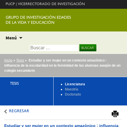
PUCP
|
VICERRECTORADO DE INVESTIGACIÓN
GRUPO DE INVESTIGACIÓN EDADES
DE LA VIDA Y EDUCACIÓN
Ir
Menú
al
Buscar:
contenido
Inicio
»
Tesis
» Estudiar y ser mujer en un contexto amazónico :
influencia de la escolaridad en la feminidad de las alumnas awajún de un
colegio secundario
TESIS
Licenciatura
Maestría
Doctorado
REGRESAR
Estudiar y ser mujer en un contexto amazónico : influencia