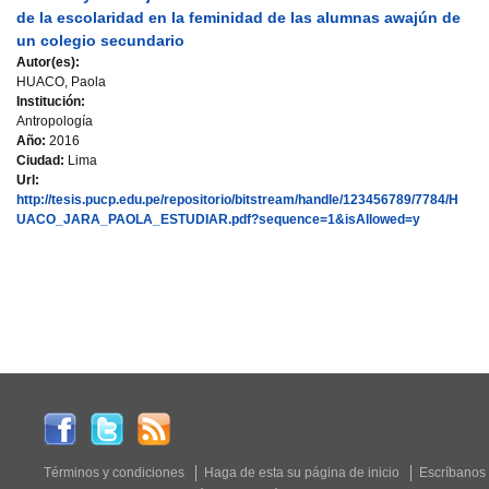
de la escolaridad en la feminidad de las alumnas awajún de
un colegio secundario
Autor(es):
HUACO, Paola
Institución:
Antropología
Año:
2016
Ciudad:
Lima
Url:
http://tesis.pucp.edu.pe/repositorio/bitstream/handle/123456789/7784/H
UACO_JARA_PAOLA_ESTUDIAR.pdf?sequence=1&isAllowed=y
Términos y condiciones
Haga de esta su página de inicio
Escríbanos