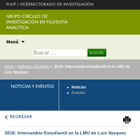
PUCP
|
VICERRECTORADO DE INVESTIGACIÓN
GRUPO CÍRCULO DE
INVESTIGACIÓN EN FILOSOFÍA
ANALÍTICA
Ir
Menú
al
Buscar:
contenido
Inicio
»
Noticias y Eventos
» 2016: Intercambio Estudiantil en la LMU de
Luis Vasquez
NOTICIAS Y EVENTOS
Noticias
Eventos
REGRESAR
2016: Intercambio Estudiantil en la LMU de Luis Vasquez