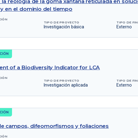
la reología de la goma xantana reticulada en solu
 y en el dominio del tiempo
CIÓN
TIPO DE PROYECTO
TIPO DE FI
Investigación básica
Externo
CIÓN
t of a Biodiversity Indicator for LCA
CIÓN
TIPO DE PROYECTO
TIPO DE FI
Investigación aplicada
Externo
CIÓN
e campos, difeomorfismos y foliaciones
CIÓN