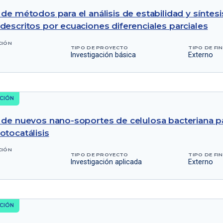
 de métodos para el análisis de estabilidad y síntes
descritos por ecuaciones diferenciales parciales
CIÓN
TIPO DE PROYECTO
TIPO DE FI
Investigación básica
Externo
CIÓN
 de nuevos nano-soportes de celulosa bacteriana p
otocatálisis
CIÓN
TIPO DE PROYECTO
TIPO DE FI
Investigación aplicada
Externo
CIÓN