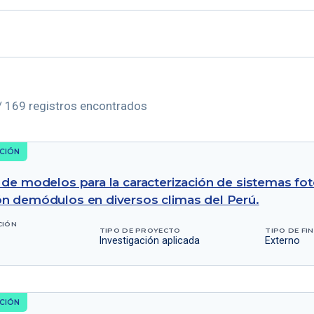
/ 169 registros encontrados
CIÓN
de modelos para la caracterización de sistemas fotov
n demódulos en diversos climas del Perú.
CIÓN
TIPO DE PROYECTO
TIPO DE FI
Investigación aplicada
Externo
CIÓN