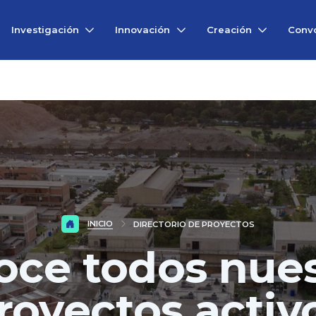
Investigación
Innovación
Creación
Convo
INICIO
DIRECTORIO DE PROYECTOS
oce todos nues
royectos activ