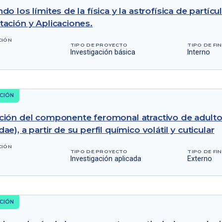
o los límites de la física y la astrofísica de partícul
ación y Aplicaciones.
CIÓN
TIPO DE PROYECTO
TIPO DE FI
Investigación básica
Interno
CIÓN
ión del componente feromonal atractivo de adultos
e), a partir de su perfil químico volátil y cuticular
CIÓN
TIPO DE PROYECTO
TIPO DE FI
Investigación aplicada
Externo
CIÓN