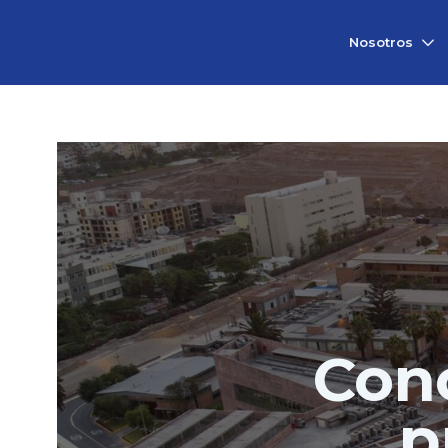
Vicerrectorado
Nosotros
de
Investigación
Con
p