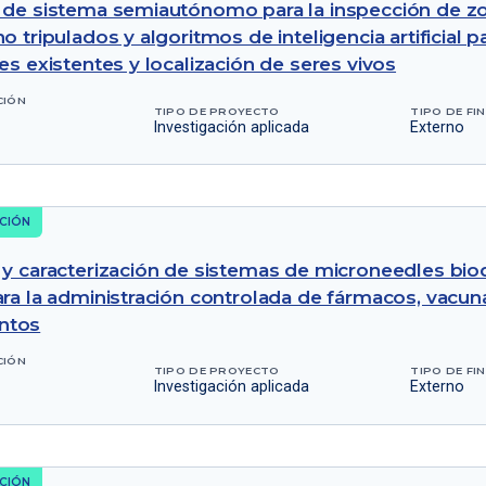
 de sistema semiautónomo para la inspección de z
o tripulados y algoritmos de inteligencia artificial p
es existentes y localización de seres vivos
CIÓN
TIPO DE PROYECTO
TIPO DE FI
Investigación aplicada
Externo
CIÓN
 y caracterización de sistemas de microneedles bio
ara la administración controlada de fármacos, vacuna
ntos
CIÓN
TIPO DE PROYECTO
TIPO DE FI
Investigación aplicada
Externo
CIÓN