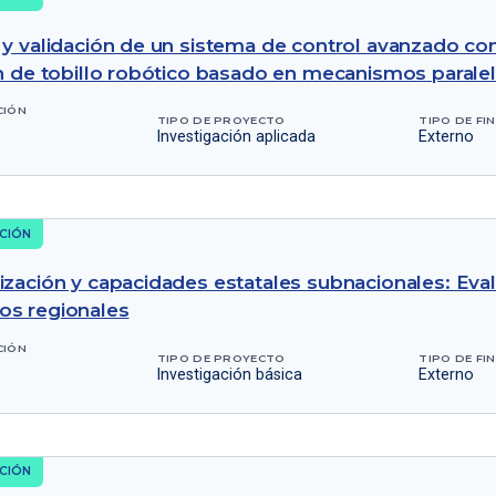
y validación de un sistema de control avanzado con i
ón de tobillo robótico basado en mecanismos parale
CIÓN
TIPO DE PROYECTO
TIPO DE FI
Investigación aplicada
Externo
CIÓN
ización y capacidades estatales subnacionales: Ev
os regionales
CIÓN
TIPO DE PROYECTO
TIPO DE FI
Investigación básica
Externo
CIÓN