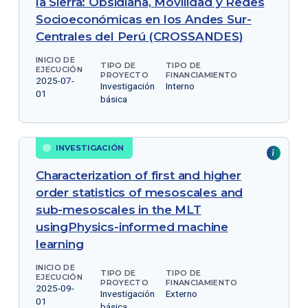
la Sierra: Obsidiana, Movilidad y Redes
Socioeconómicas en los Andes Sur-
Centrales del Perú (CROSSANDES)
INICIO DE
TIPO DE
TIPO DE
EJECUCIÓN
PROYECTO
FINANCIAMIENTO
2025-07-
Investigación
Interno
01
básica
INVESTIGACIÓN
Characterization of first and higher
order statistics of mesoscales and
sub-mesoscales in the MLT
usingPhysics-informed machine
learning
INICIO DE
TIPO DE
TIPO DE
EJECUCIÓN
PROYECTO
FINANCIAMIENTO
2025-09-
Investigación
Externo
01
básica