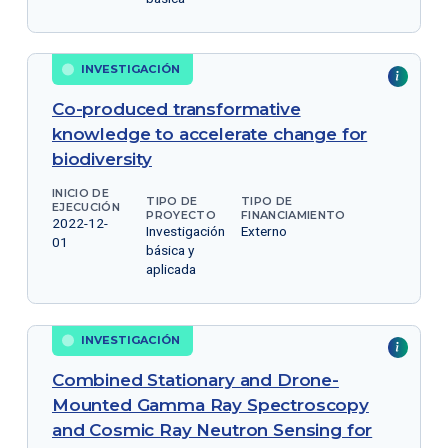
INVESTIGACIÓN
Co-produced transformative
knowledge to accelerate change for
biodiversity
INICIO DE
TIPO DE
TIPO DE
EJECUCIÓN
PROYECTO
FINANCIAMIENTO
2022-12-
Investigación
Externo
01
básica y
aplicada
INVESTIGACIÓN
Combined Stationary and Drone-
Mounted Gamma Ray Spectroscopy
and Cosmic Ray Neutron Sensing for