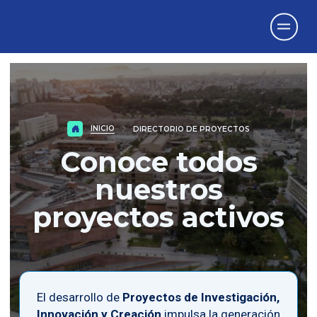
Vicerrectorado
de Investigación
INICIO
DIRECTORIO DE PROYECTOS
Conoce todos
nuestros
proyectos activos
El desarrollo de
Proyectos de Investigación,
Innovación y Creación
impulsa la generación