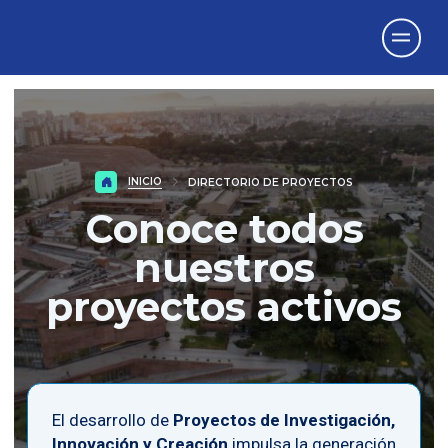
Vicerrectorado
de Investigación
INICIO
DIRECTORIO DE PROYECTOS
Conoce todos
nuestros
proyectos activos
El desarrollo de
Proyectos de Investigación,
Innovación y Creación
impulsa la generación