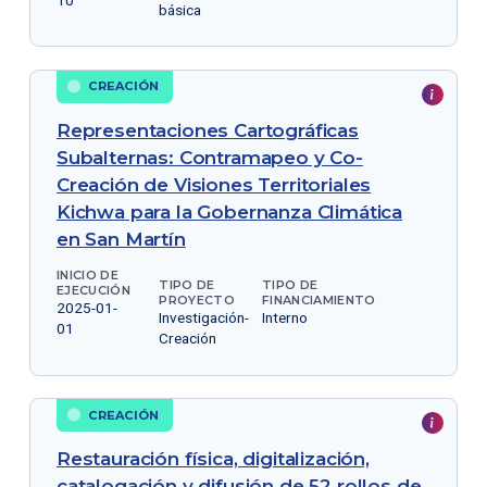
10
básica
CREACIÓN
Representaciones Cartográficas
Subalternas: Contramapeo y Co-
Creación de Visiones Territoriales
Kichwa para la Gobernanza Climática
en San Martín
INICIO DE
TIPO DE
TIPO DE
EJECUCIÓN
PROYECTO
FINANCIAMIENTO
2025-01-
Investigación-
Interno
01
Creación
CREACIÓN
Restauración física, digitalización,
catalogación y difusión de 52 rollos de