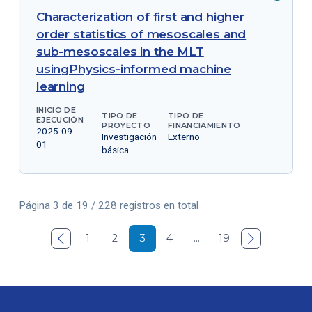
Characterization of first and higher
order statistics of mesoscales and
sub-mesoscales in the MLT
usingPhysics-informed machine
learning
INICIO DE
TIPO DE
TIPO DE
EJECUCIÓN
PROYECTO
FINANCIAMIENTO
2025-09-
Investigación
Externo
01
básica
Página 3 de 19 / 228 registros en total

1
2
3
4
…
19
