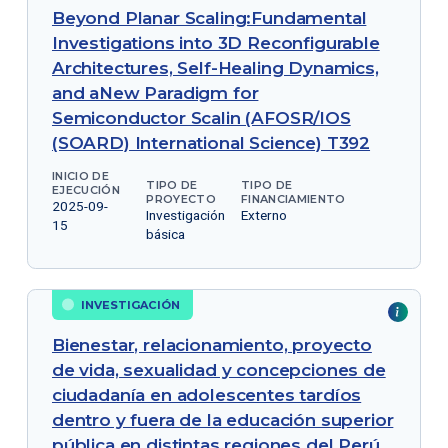
Beyond Planar Scaling:Fundamental
Investigations into 3D Reconfigurable
Architectures, Self-Healing Dynamics,
and aNew Paradigm for
Semiconductor Scalin (AFOSR/IOS
(SOARD) International Science) T392
INICIO DE
TIPO DE
TIPO DE
EJECUCIÓN
PROYECTO
FINANCIAMIENTO
2025-09-
Investigación
Externo
15
básica
INVESTIGACIÓN
Bienestar, relacionamiento, proyecto
de vida, sexualidad y concepciones de
ciudadanía en adolescentes tardíos
dentro y fuera de la educación superior
pública en distintas regiones del Perú.