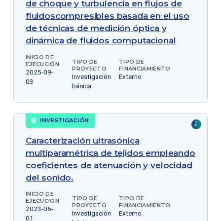
de choque y turbulencia en flujos de
fluidoscompresibles basada en el uso
de técnicas de medición óptica y
dinámica de fluidos computacional
INICIO DE
TIPO DE
TIPO DE
EJECUCIÓN
PROYECTO
FINANCIAMIENTO
2025-09-
Investigación
Externo
03
básica
INVESTIGACIÓN
Caracterización ultrasónica
multiparamétrica de tejidos empleando
coeficientes de atenuación y velocidad
del sonido.
INICIO DE
TIPO DE
TIPO DE
EJECUCIÓN
PROYECTO
FINANCIAMIENTO
2023-06-
Investigación
Externo
01