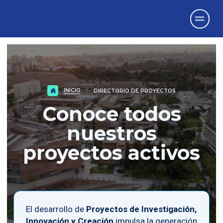
Vicerrectorado
de Investigación
INICIO
DIRECTORIO DE PROYECTOS
Conoce todos
nuestros
proyectos activos
El desarrollo de
Proyectos de Investigación,
Innovación y Creación
impulsa la generación