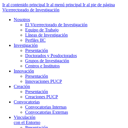
Ir al contenido principal
Ir al menú principal
Ir al pie de página
Vicerrectorado de Investigación
Nosotros
El Vicerrectorado de Investigación
Equipo de Trabajo
Líneas de Investigación
Perfiles IIC
Investigación
Presentación
Doctorados y Posdoctorados
Grupos de Investigación
Centros e Institutos
Innovación
Presentación
Innovaciones PUCP
Creación
Presentación
Creaciones PUCP
Convocatorias
Convocatorias Internas
Convocatorias Externas
Vinculación
con el Entorno
Presentación