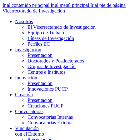
Ir al contenido principal
Ir al menú principal
Ir al pie de página
Vicerrectorado de Investigación
Nosotros
El Vicerrectorado de Investigación
Equipo de Trabajo
Líneas de Investigación
Perfiles IIC
Investigación
Presentación
Doctorados y Posdoctorados
Grupos de Investigación
Centros e Institutos
Innovación
Presentación
Innovaciones PUCP
Creación
Presentación
Creaciones PUCP
Convocatorias
Convocatorias Internas
Convocatorias Externas
Vinculación
con el Entorno
Presentación