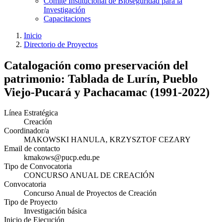
Comité Institucional de Bioseguridad para la
Investigación
Capacitaciones
Inicio
Directorio de Proyectos
Catalogación como preservación del
patrimonio: Tablada de Lurín, Pueblo
Viejo-Pucará y Pachacamac (1991-2022)
Línea Estratégica
Creación
Coordinador/a
MAKOWSKI HANULA, KRZYSZTOF CEZARY
Email de contacto
kmakows@pucp.edu.pe
Tipo de Convocatoria
CONCURSO ANUAL DE CREACIÓN
Convocatoria
Concurso Anual de Proyectos de Creación
Tipo de Proyecto
Investigación básica
Inicio de Ejecución