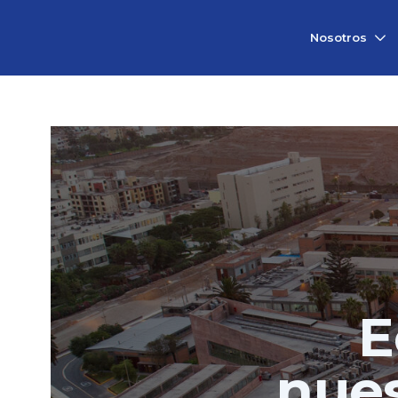
Vicerrectorado
Nosotros
de
Investigación
E
nues