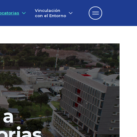
Vinculación
catorias
con el Entorno
 a
orias