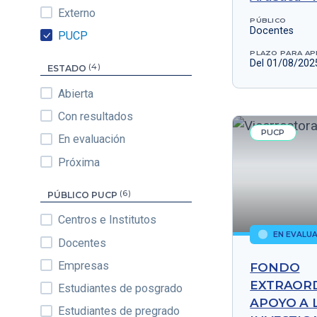
Externo
PÚBLICO
Docentes
PUCP
PLAZO PARA AP
Del 01/08/202
(4)
ESTADO
Abierta
Con resultados
PUCP
En evaluación
Próxima
(6)
PÚBLICO PUCP
Centros e Institutos
EN EVALU
Docentes
Empresas
FONDO
EXTRAORD
Estudiantes de posgrado
APOYO A 
Estudiantes de pregrado