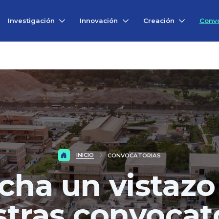
Investigación
Innovación
Creación
Convo
INICIO
CONVOCATORIAS
cha un vistazo
tras convocat