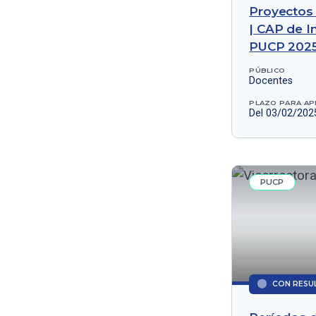
Proyectos 
| CAP de I
PUCP 202
PÚBLICO
Docentes
PLAZO PARA AP
Del 03/02/202
PUCP
CON RESU