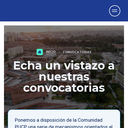
Vicerrectorado
de Investigación
INICIO
CONVOCATORIAS
Echa un vistazo a
nuestras
convocatorias
Ponemos a disposición de la Comunidad
PUCP una serie de mecanismos orientados al