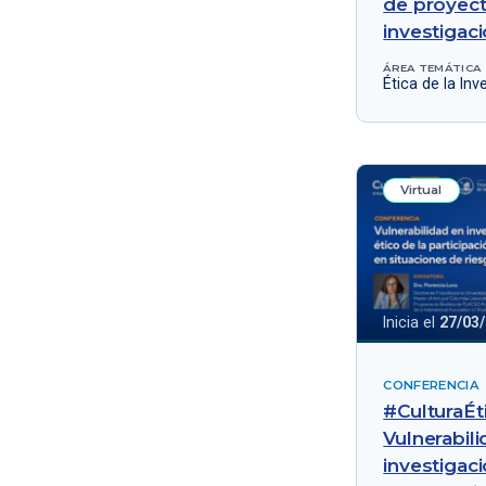
de proyec
investigac
ÁREA TEMÁTICA
Ética de la Inv
Virtual
Inicia el
27/03
CONFERENCIA
#CulturaÉti
Vulnerabil
investigaci