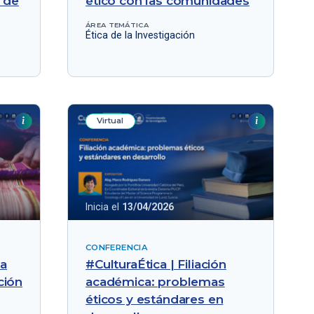
n de
ético con las comunidades
ÁREA TEMÁTICA
Ética de la Investigación
Virtual
Inicia el
13/04/2026
CONFERENCIA
la
#CulturaÉtica | Filiación
ción
académica: problemas
éticos y estándares en