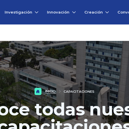
Investigación
Innovación
Creación
Convo
INICIO
CAPACITACIONES
oce todas nues
capacitacione