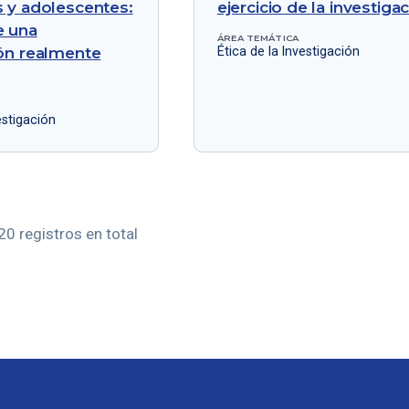
s y adolescentes:
ejercicio de la investiga
e una
ÁREA TEMÁTICA
ión realmente
Ética de la Investigación
estigación
20 registros en total