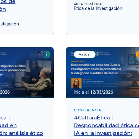
tos de
ÁREA TEMÁTICA
ión
Ética de la Investigación
estigación
Virtual
/2026
Inicia el
12/03/2026
CONFERENCIA
ca |
#CulturaÉtica |
idad en
Responsabilidad ética 
ón: análisis ético
IA en la investigación: