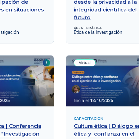
cipación de
desde la privacidad a la
s en situaciones
integridad científica del
futuro
ÁREA TEMÁTICA
estigación
Ética de la Investigación
Virtual
/2025
Inicia el
13/10/2025
CAPACITACIÓN
ca | Conferencia
Cultura ética | Diálogo e
 "Investigación
ética y confianza en el