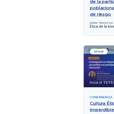
de la parti
poblacione
de riesgo
ÁREA TEMÁTICA
Ética de la Inv
Virtual
Inicia el
11/11
CONFERENCIA
Cultura Éti
imperdible