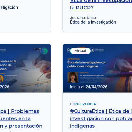
Ética de la Investigació
la PUCP?
estigación
ÁREA TEMÁTICA
Ética de la Investigación
Virtual
/2026
Inicia el
24/04/2026
CONFERENCIA
ica | Problemas
#CulturaÉtica | Ética de 
cuentes en la
investigación con pobla
n y presentación
indígenas